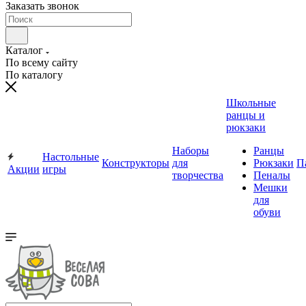
Заказать звонок
Каталог
По всему сайту
По каталогу
Школьные
ранцы и
рюкзаки
Наборы
Ранцы
Настольные
Конструкторы
для
Рюкзаки
П
Акции
игры
творчества
Пеналы
Мешки
для
обуви