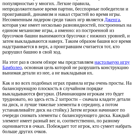
популярностью у многих. Легкие правила,
непродолжительное время партии, бесспорные победители и
проигравший, динамизм и накал страстей во время игры.
Несомненным лидером среди таких игр является
Дженга
,
которая уже имеет несколько разновидностей, построенных на
едином механизме игры, а именно: из построенной из
брусочков башни вынимаются брусочки с нижних уровней, и
затем выкладываются наверх. Таким образом башня все время
надстраивается в верх, а проигравшим считается тот, кто
разрушил башню в свой ход.
На этот раз в своем обзоре мы представляем
настольную игру
Бамболео
, основная цель которой не разрушить конструкцию
вынимая детали из нее, а не выкладывая их.
Как и во всех подобных играх правила игры очень просты. На
балансирующую плоскость в случайном порядке
выкладываются фигурки. (Начинающим игрокам это будет
трудновато, но здесь есть 2 хитрости – сначала кладите детали
на диск, и лучше тяжелые элементы в середину, а потом
устанавливайте диск на стойку.) Затем игроки начинают по
очереди снимать элементы с балансирующего диска. Каждый
элемент имеет разный вес и, соответственно, по разному
оценивается в очках. Побеждает тот игрок, кто сумеет набрать
больше других очков.