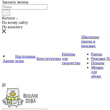
Заказать звонок
Каталог
По всему сайту
По каталогу
Школьные
ранцы и
рюкзаки
Наборы
Ранцы
Настольные
Конструкторы
для
Рюкзаки
П
Акции
игры
творчества
Пеналы
Мешки
для
обуви