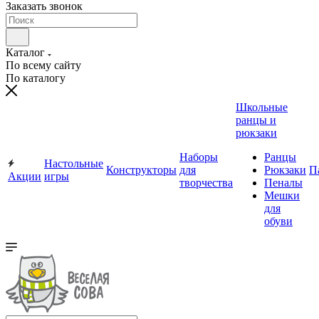
Заказать звонок
Каталог
По всему сайту
По каталогу
Школьные
ранцы и
рюкзаки
Наборы
Ранцы
Настольные
Конструкторы
для
Рюкзаки
П
Акции
игры
творчества
Пеналы
Мешки
для
обуви