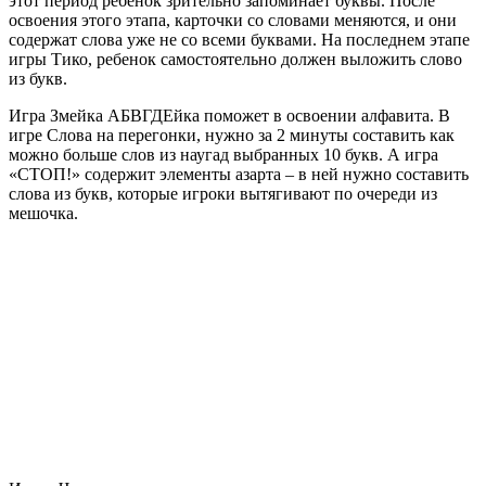
этот период ребенок зрительно запоминает буквы. После
освоения этого этапа, карточки со словами меняются, и они
содержат слова уже не со всеми буквами. На последнем этапе
игры Тико, ребенок самостоятельно должен выложить слово
из букв.
Игра Змейка АБВГДЕйка поможет в освоении алфавита. В
игре Слова на перегонки, нужно за 2 минуты составить как
можно больше слов из наугад выбранных 10 букв. А игра
«СТОП!» содержит элементы азарта – в ней нужно составить
слова из букв, которые игроки вытягивают по очереди из
мешочка.