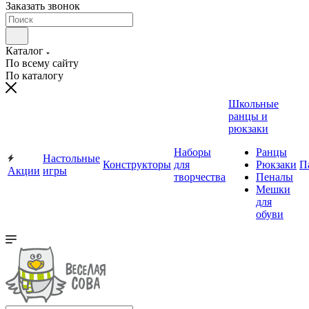
Заказать звонок
Каталог
По всему сайту
По каталогу
Школьные
ранцы и
рюкзаки
Наборы
Ранцы
Настольные
Конструкторы
для
Рюкзаки
П
Акции
игры
творчества
Пеналы
Мешки
для
обуви