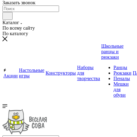
Заказать звонок
Каталог
По всему сайту
По каталогу
Школьные
ранцы и
рюкзаки
Наборы
Ранцы
Настольные
Конструкторы
для
Рюкзаки
П
Акции
игры
творчества
Пеналы
Мешки
для
обуви