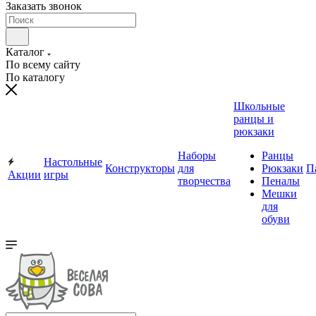
Заказать звонок
Каталог
По всему сайту
По каталогу
Школьные
ранцы и
рюкзаки
Наборы
Ранцы
Настольные
Конструкторы
для
Рюкзаки
П
Акции
игры
творчества
Пеналы
Мешки
для
обуви