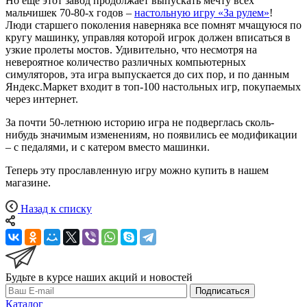
Но еще этот завод продолжает выпускать мечту всех
мальчишек 70-80-х годов –
настольную игру «За рулем»
!
Люди старшего поколения наверняка все помнят мчащуюся по
кругу машинку, управляя которой игрок должен вписаться в
узкие пролеты мостов. Удивительно, что несмотря на
невероятное количество различных компьютерных
симуляторов, эта игра выпускается до сих пор, и по данным
Яндекс.Маркет входит в топ-100 настольных игр, покупаемых
через интернет.
За почти 50-летнюю историю игра не подверглась сколь-
нибудь значимым изменениям, но появились ее модификации
– с педалями, и с катером вместо машинки.
Теперь эту прославленную игру можно купить в нашем
магазине.
Назад к списку
Будьте в курсе наших акций и новостей
Подписаться
Каталог