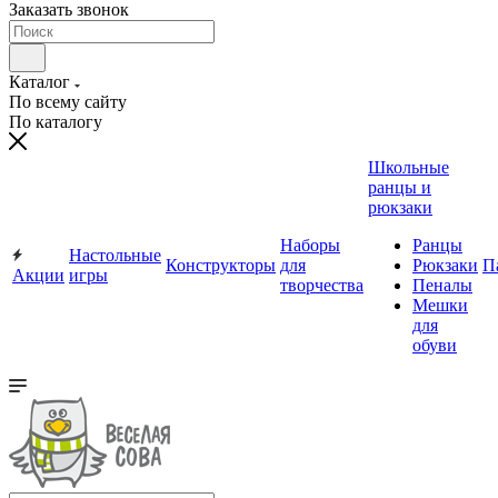
Заказать звонок
Каталог
По всему сайту
По каталогу
Школьные
ранцы и
рюкзаки
Наборы
Ранцы
Настольные
Конструкторы
для
Рюкзаки
П
Акции
игры
творчества
Пеналы
Мешки
для
обуви