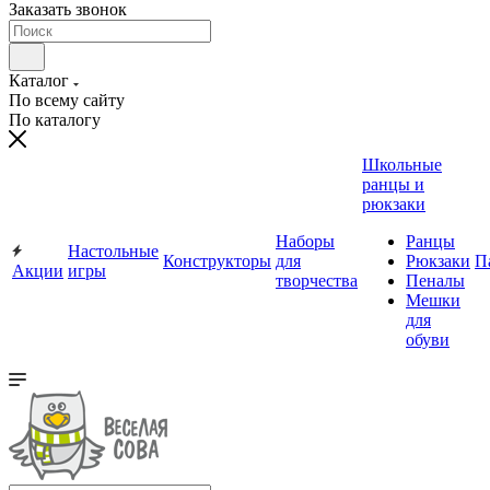
Заказать звонок
Каталог
По всему сайту
По каталогу
Школьные
ранцы и
рюкзаки
Наборы
Ранцы
Настольные
Конструкторы
для
Рюкзаки
П
Акции
игры
творчества
Пеналы
Мешки
для
обуви