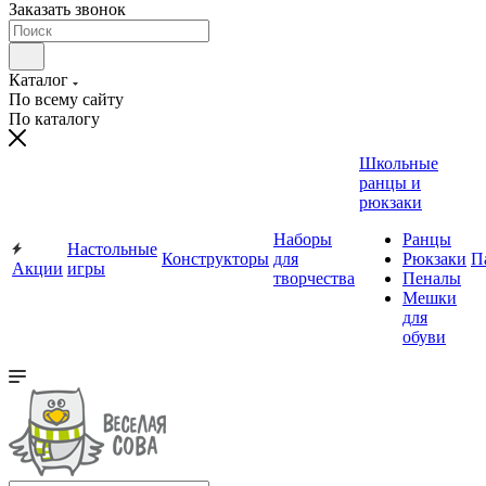
Заказать звонок
Каталог
По всему сайту
По каталогу
Школьные
ранцы и
рюкзаки
Наборы
Ранцы
Настольные
Конструкторы
для
Рюкзаки
П
Акции
игры
творчества
Пеналы
Мешки
для
обуви