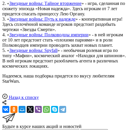
2. «
Звездные войны: Тайное вторжение
» - игра, сделанная по
сюжету эпизода «Новая надежда». Здесь игрокам от 7 лет
придется спасать принцессу Лею Органу.
3. «
Звездные войны: Путь к надежде
» - кооперативная игра!
Здесь сплочённой команде игроков предстоит раздобыть
чертежи «Звезды Смерти».
4. «
Звездные войны: Полководцы империи
» - в ней игрокам
от 10 лет предстоит стать «плохими парнями» и в роли
Полководцев империи проводить захват новых планет.
5. «
Звездные войны: Spyfall
» - необычная ролевая игра по
типу «Мафии», космический аналог «Находки для шпионов».
В ней игрокам предстоит разоблачить агента в различных
космических локациях.
Надеемся, наша подборка придется по вкусу любителям
StarWars.
Назад к списку
Будьте в курсе наших акций и новостей