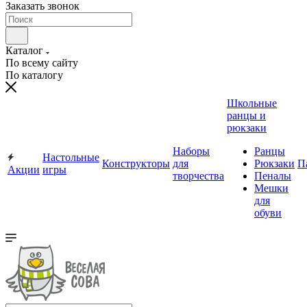
Заказать звонок
Каталог
По всему сайту
По каталогу
Школьные
ранцы и
рюкзаки
Наборы
Ранцы
Настольные
Конструкторы
для
Рюкзаки
П
Акции
игры
творчества
Пеналы
Мешки
для
обуви