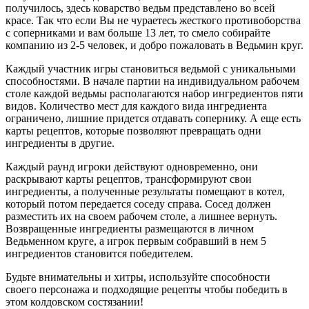
получилось, здесь коварство ведьм представлено во всей
красе. Так что если Вы не чураетесь жесткого противоборства
с соперниками и вам больше 13 лет, то смело собирайте
компанию из 2-5 человек, и добро пожаловать в Ведьмин круг.
Каждый участник игры становиться ведьмой с уникальными
способностями. В начале партии на индивидуальном рабочем
столе каждой ведьмы располагаются набор ингредиентов пяти
видов. Количество мест для каждого вида ингредиента
ограничено, лишние придется отдавать сопернику. А еще есть
карты рецептов, которые позволяют превращать одни
ингредиенты в другие.
Каждый раунд игроки действуют одновременно, они
раскрывают карты рецептов, трансформируют свои
ингредиенты, а полученные результаты помещают в котел,
который потом передается соседу справа. Сосед должен
разместить их на своем рабочем столе, а лишнее вернуть.
Возвращенные ингредиенты размещаются в личном
Ведьменном круге, а игрок первым собравший в нем 5
ингредиентов становится победителем.
Будьте внимательны и хитры, используйте способности
своего персонажа и подходящие рецепты чтобы победить в
этом колдовском состязании!