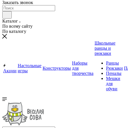
Заказать звонок
Каталог
По всему сайту
По каталогу
Школьные
ранцы и
рюкзаки
Наборы
Ранцы
Настольные
Конструкторы
для
Рюкзаки
П
Акции
игры
творчества
Пеналы
Мешки
для
обуви