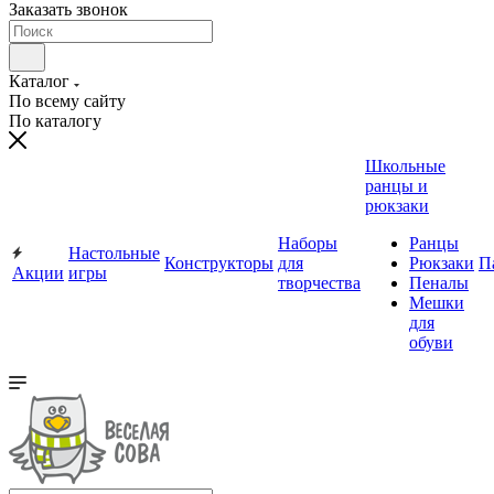
Заказать звонок
Каталог
По всему сайту
По каталогу
Школьные
ранцы и
рюкзаки
Наборы
Ранцы
Настольные
Конструкторы
для
Рюкзаки
П
Акции
игры
творчества
Пеналы
Мешки
для
обуви