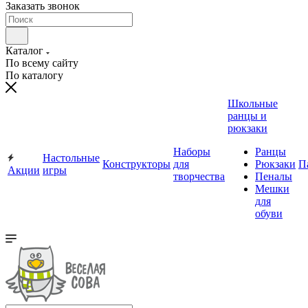
Заказать звонок
Каталог
По всему сайту
По каталогу
Школьные
ранцы и
рюкзаки
Наборы
Ранцы
Настольные
Конструкторы
для
Рюкзаки
П
Акции
игры
творчества
Пеналы
Мешки
для
обуви