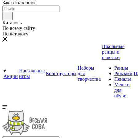
Заказать звонок
Каталог
По всему сайту
По каталогу
Школьные
ранцы и
рюкзаки
Наборы
Ранцы
Настольные
Конструкторы
для
Рюкзаки
П
Акции
игры
творчества
Пеналы
Мешки
для
обуви