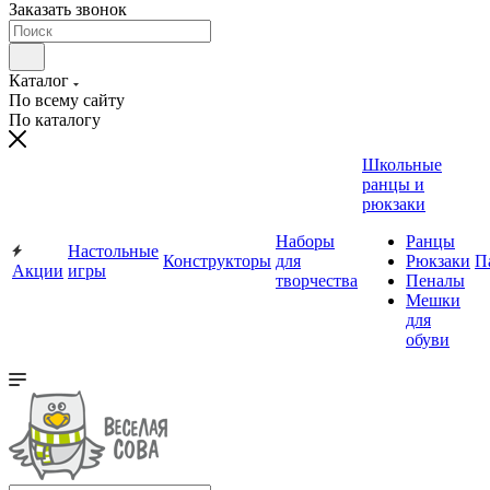
Заказать звонок
Каталог
По всему сайту
По каталогу
Школьные
ранцы и
рюкзаки
Наборы
Ранцы
Настольные
Конструкторы
для
Рюкзаки
П
Акции
игры
творчества
Пеналы
Мешки
для
обуви