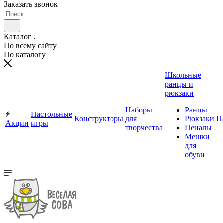
Заказать звонок
Каталог
По всему сайту
По каталогу
Школьные
ранцы и
рюкзаки
Наборы
Ранцы
Настольные
Конструкторы
для
Рюкзаки
П
Акции
игры
творчества
Пеналы
Мешки
для
обуви