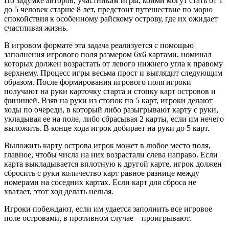
По задумке авторов, участникам игры, коими могут стать от 1
до 5 человек старше 8 лет, предстоит путешествие по морю
спокойствия к особенному райскому острову, где их ожидает
счастливая жизнь.
В игровом формате эта задача реализуется с помощью
заполнения игрового поля размером 6х6 картами, номинал
которых должен возрастать от левого нижнего угла к правому
верхнему. Процесс игры весьма прост и выглядит следующим
образом. После формирования игрового поля игроки
получают на руки карточку старта и стопку карт островов и
финишей. Взяв на руки из стопок по 5 карт, игроки делают
ходы по очереди, в который либо разыгрывают карту с руки,
укладывая ее на поле, либо сбрасывая 2 карты, если им нечего
выложить. В конце хода игрок добирает на руки до 5 карт.
Выложить карту острова игрок может в любое место поля,
главное, чтобы числа на них возрастали слева направо. Если
карта выкладывается вплотную к другой карте, игрок должен
сбросить с руки количество карт равное разнице между
номерами на соседних картах. Если карт для сброса не
хватает, этот ход делать нельзя.
Игроки побеждают, если им удается заполнить все игровое
поле островами, в противном случае – проигрывают.