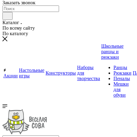
Заказать звонок
Каталог
По всему сайту
По каталогу
Школьные
ранцы и
рюкзаки
Наборы
Ранцы
Настольные
Конструкторы
для
Рюкзаки
П
Акции
игры
творчества
Пеналы
Мешки
для
обуви