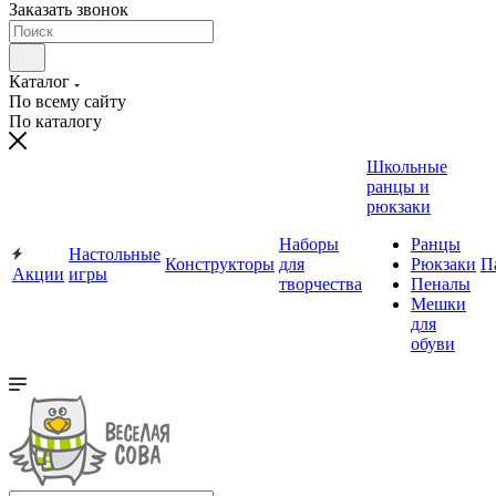
Заказать звонок
Каталог
По всему сайту
По каталогу
Школьные
ранцы и
рюкзаки
Наборы
Ранцы
Настольные
Конструкторы
для
Рюкзаки
П
Акции
игры
творчества
Пеналы
Мешки
для
обуви