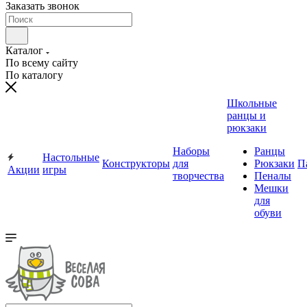
Заказать звонок
Каталог
По всему сайту
По каталогу
Школьные
ранцы и
рюкзаки
Наборы
Ранцы
Настольные
Конструкторы
для
Рюкзаки
П
Акции
игры
творчества
Пеналы
Мешки
для
обуви