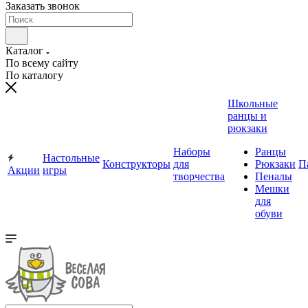
Заказать звонок
Каталог
По всему сайту
По каталогу
Школьные
ранцы и
рюкзаки
Наборы
Ранцы
Настольные
Конструкторы
для
Рюкзаки
П
Акции
игры
творчества
Пеналы
Мешки
для
обуви