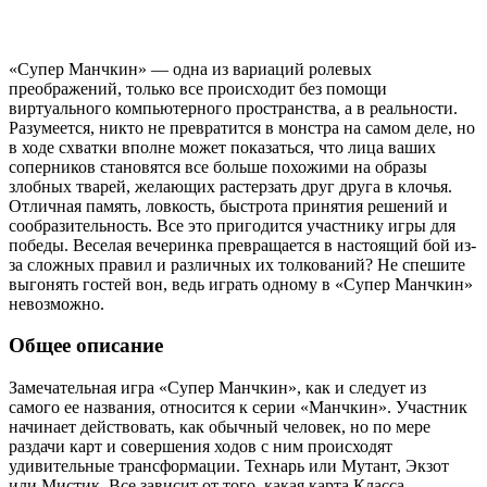
«Супер Манчкин» — одна из вариаций ролевых
преображений, только все происходит без помощи
виртуального компьютерного пространства, а в реальности.
Разумеется, никто не превратится в монстра на самом деле, но
в ходе схватки вполне может показаться, что лица ваших
соперников становятся все больше похожими на образы
злобных тварей, желающих растерзать друг друга в клочья.
Отличная память, ловкость, быстрота принятия решений и
сообразительность. Все это пригодится участнику игры для
победы. Веселая вечеринка превращается в настоящий бой из-
за сложных правил и различных их толкований? Не спешите
выгонять гостей вон, ведь играть одному в «Супер Манчкин»
невозможно.
Общее описание
Замечательная игра «Супер Манчкин», как и следует из
самого ее названия, относится к серии «Манчкин». Участник
начинает действовать, как обычный человек, но по мере
раздачи карт и совершения ходов с ним происходят
удивительные трансформации. Технарь или Мутант, Экзот
или Мистик. Все зависит от того, какая карта Класса