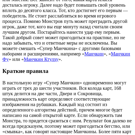
досталась игроку. Далее надо будет повышать свой уровень
вплоть до десятого класса. Тот, кто достигнет его первым —
победитель. Не стоит расслабляться во время игрового
процесса. Помимо Монстров путь может преградить другой
игрок, даже тот, кого вы еще минуту назад считали своим
лучшим другом. Постарайтесь нанести удар ему первым.
Такой добрый совет может пригодиться на практике, но не
надо забывать, что и ответные меры не исключены. Вы
можете смешать «Супер Манчкина» с другими базовыми
наборами и расширениями, например «
Манчкин
», «
Манчкин
Фу
» или «
Манчкин Ктулху
».
Краткие правила
В настольную игру «Супер Манчкин» одновременно могут
играть от трех до шести участников. Вся колода карт, 168
штук делится на две части, Двери и Сокровища,
принадлежность карт определяют соответствующие
изображения на рубашках. Каждый ход состоит из
определенного алгоритма действий, причем многое будет
написано на самой открытой карте. Если обнаружить там
Монстра, то придется сразиться с ним. Результат боя далеко не
всегда предсказуем, поэтому может пригодиться бегство, или
«смывка», как говорят настоящие Манчкины. Более пяти карт