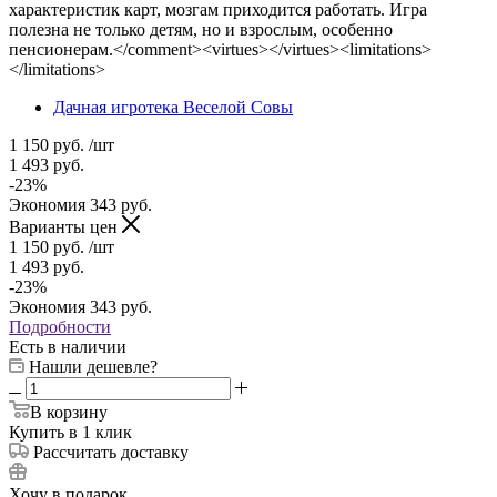
характеристик карт, мозгам приходится работать. Игра
полезна не только детям, но и взрослым, особенно
пенсионерам.</comment><virtues></virtues><limitations>
</limitations>
Дачная игротека Веселой Совы
1 150
руб.
/шт
1 493
руб.
-
23
%
Экономия
343
руб.
Варианты цен
1 150
руб.
/шт
1 493
руб.
-
23
%
Экономия
343
руб.
Подробности
Есть в наличии
Нашли дешевле?
В корзину
Купить в 1 клик
Рассчитать доставку
Хочу в подарок