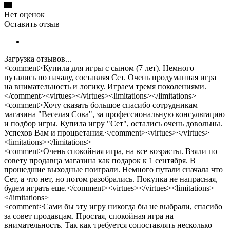
Нет оценок
Оставить отзыв
Загрузка отзывов...
<comment>Купила для игры с сыном (7 лет). Немного
путались по началу, составляя Сет. Очень продуманная игра
на внимательность и логику. Играем тремя поколениями.
</comment><virtues></virtues><limitations></limitations>
<comment>Хочу сказать большое спасибо сотрудникам
магазина "Веселая Сова", за профессиональную консультацию
и подбор игры. Купила игру "Сет", остались очень довольны.
Успехов Вам и процветания.</comment><virtues></virtues>
<limitations></limitations>
<comment>Очень спокойная игра, на все возрасты. Взяли по
совету продавца магазина как подарок к 1 сентября. В
прошедшие выходные поиграли. Немного путали сначала что
Сет, а что нет, но потом разобрались. Покупка не напрасная,
будем играть еще.</comment><virtues></virtues><limitations>
</limitations>
<comment>Сами бы эту игру никогда бы не выбрали, спасибо
за совет продавцам. Простая, спокойная игра на
внимательность. Так как требуется сопоставлять несколько