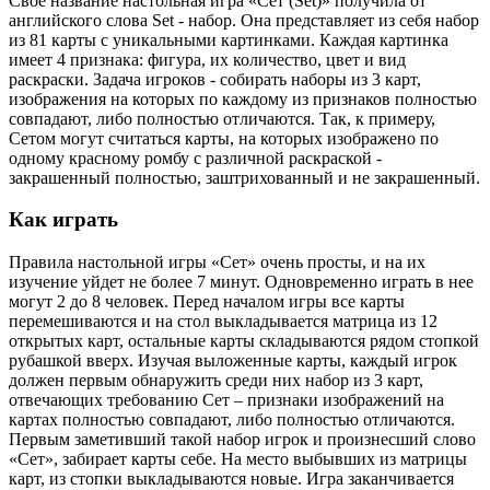
Свое название настольная игра «Сет (Set)» получила от
английского слова Set - набор. Она представляет из себя набор
из 81 карты с уникальными картинками. Каждая картинка
имеет 4 признака: фигура, их количество, цвет и вид
раскраски. Задача игроков - собирать наборы из 3 карт,
изображения на которых по каждому из признаков полностью
совпадают, либо полностью отличаются. Так, к примеру,
Сетом могут считаться карты, на которых изображено по
одному красному ромбу с различной раскраской -
закрашенный полностью, заштрихованный и не закрашенный.
Как играть
Правила настольной игры «Сет» очень просты, и на их
изучение уйдет не более 7 минут. Одновременно играть в нее
могут 2 до 8 человек. Перед началом игры все карты
перемешиваются и на стол выкладывается матрица из 12
открытых карт, остальные карты складываются рядом стопкой
рубашкой вверх. Изучая выложенные карты, каждый игрок
должен первым обнаружить среди них набор из 3 карт,
отвечающих требованию Сет – признаки изображений на
картах полностью совпадают, либо полностью отличаются.
Первым заметивший такой набор игрок и произнесший слово
«Сет», забирает карты себе. На место выбывших из матрицы
карт, из стопки выкладываются новые. Игра заканчивается