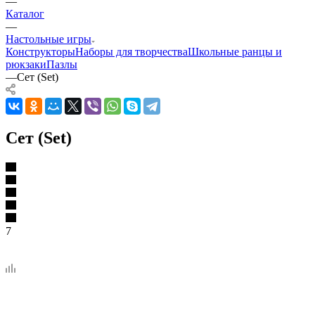
—
Каталог
—
Настольные игры
Конструкторы
Наборы для творчества
Школьные ранцы и
рюкзаки
Пазлы
—
Сет (Set)
Сет (Set)
7