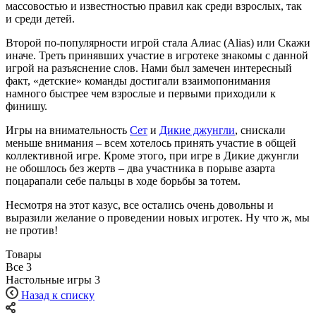
массовостью и известностью правил как среди взрослых, так
и среди детей.
Второй по-популярности игрой стала Алиас (Alias) или Скажи
иначе. Треть принявших участие в игротеке знакомы с данной
игрой на разъяснение слов. Нами был замечен интересный
факт, «детские» команды достигали взаимопонимания
намного быстрее чем взрослые и первыми приходили к
финишу.
Игры на внимательность
Сет
и
Дикие джунгли
, снискали
меньше внимания – всем хотелось принять участие в общей
коллективной игре. Кроме этого, при игре в Дикие джунгли
не обошлось без жертв – два участника в порыве азарта
поцарапали себе пальцы в ходе борьбы за тотем.
Несмотря на этот казус, все остались очень довольны и
выразили желание о проведении новых игротек. Ну что ж, мы
не против!
Товары
Все
3
Настольные игры
3
Назад к списку