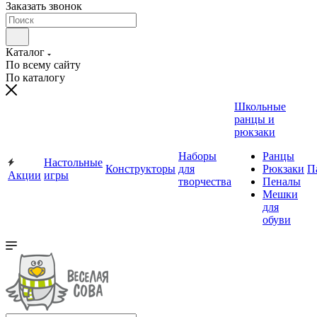
Заказать звонок
Каталог
По всему сайту
По каталогу
Школьные
ранцы и
рюкзаки
Наборы
Ранцы
Настольные
Конструкторы
для
Рюкзаки
П
Акции
игры
творчества
Пеналы
Мешки
для
обуви