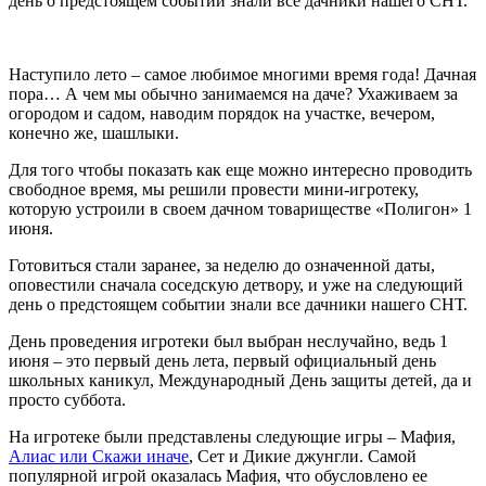
день о предстоящем событии знали все дачники нашего СНТ.
Наступило лето – самое любимое многими время года! Дачная
пора… А чем мы обычно занимаемся на даче? Ухаживаем за
огородом и садом, наводим порядок на участке, вечером,
конечно же, шашлыки.
Для того чтобы показать как еще можно интересно проводить
свободное время, мы решили провести мини-игротеку,
которую устроили в своем дачном товариществе «Полигон» 1
июня.
Готовиться стали заранее, за неделю до означенной даты,
оповестили сначала соседскую детвору, и уже на следующий
день о предстоящем событии знали все дачники нашего СНТ.
День проведения игротеки был выбран неслучайно, ведь 1
июня – это первый день лета, первый официальный день
школьных каникул, Международный День защиты детей, да и
просто суббота.
На игротеке были представлены следующие игры – Мафия,
Алиас или Скажи иначе
, Сет и Дикие джунгли. Самой
популярной игрой оказалась Мафия, что обусловлено ее