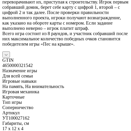
переворачивают их, приступая к строительству. Игрок первым
собравший домик, берет себе карту с цифрой 1, второй – с
цифрой 2 и так далее. После проверки правильности
выполненного проекта, игроки получают вознаграждение,
как указано на обороте карты с номером. Если задание
выполнено неверно – игрок платит штраф.
Всего игра состоит из 8 раундов, и участник собравший после
них максимальное количество победных очков становится
победителем игры «Пес на крыше».
GTIN
4650000321542
Назначение игры
Для всей семьи
Игровые навыки
На память, На внимательность
Игровая механика
Карточные
Тип игры
Соперничество
Артикул
УТ100027162
Габариты, см
17 x 12 x 4