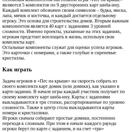
являются 5 комплектов по 9 двусторонних карт шиба-ину.
Каждый комплект обозначен своим символом – будка, миска,
лапа, мячик и косточка, и каждый достается отдельному
игроку. Это основа для строительства домов. Вторым важным
компонентом является 40 карт с заданиями 3 уровней
сложности. Именно проекты, указанные на этих заданиях,
игрокам предстоит воплощать в жизнь, используя свои
комплекты карт.
Остальные компоненты служат для оценки успеха игроков.
Это карточки с номерами, а также голубые и сиреневые
кристаллы.
Как играть
Задача игроков в «Пес на крыше» на скорость собрать из
своего комплекта карт домик (или домики), как указано в
карте-задании. В начале игры каждый участник получает по
своему комплекту карт шиба-ину. Карты с заданиями
выкладываются в три стопки, рассортированные по уровню
сложности. Также в центр стола выкладываются карты
номера и кристаллики.
Игроки сначала собирают простые домики, постепенно
переходя к сложным. При этом в начале каждого раунда
игроки берут по карте с заданием, и на счет «три»