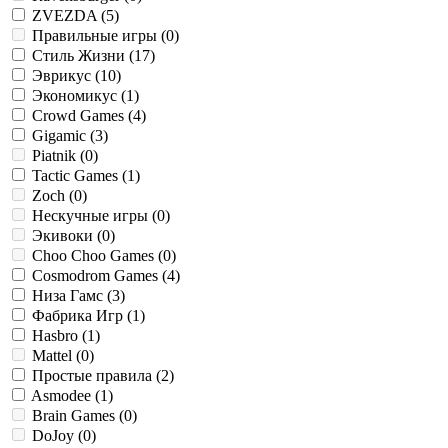
ZVEZDA (
5
)
Правильные игры (
0
)
Стиль Жизни (
17
)
Эврикус (
10
)
Экономикус (
1
)
Crowd Games (
4
)
Gigamic (
3
)
Piatnik (
0
)
Tactic Games (
1
)
Zoch (
0
)
Нескучные игры (
0
)
Экивоки (
0
)
Choo Choo Games (
0
)
Cosmodrom Games (
4
)
Низа Гамс (
3
)
Фабрика Игр (
1
)
Hasbro (
1
)
Mattel (
0
)
Простые правила (
2
)
Asmodee (
1
)
Brain Games (
0
)
DoJoy (
0
)