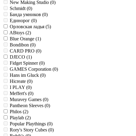
New Making Studio (
0
)
Schmidt (
0
)
Банда умников (
0
)
Единорог (
0
)
Орловская ладья (
5
)
ABtoys (
2
)
Blue Orange (
1
)
Bondibon (
0
)
CARD PRO (
0
)
DJECO (
1
)
Fidget Spinner (
0
)
GAMES Corporation (
0
)
Hans im Gluck (
0
)
Hicreate (
0
)
I PLAY (
0
)
Meffert's (
0
)
Muravey Games (
0
)
Pantheon Sleeves (
0
)
Philos (
2
)
Playlab (
2
)
Popular Playthings (
0
)
Rory's Story Cubes (
0
)
Rubik's (
0
)