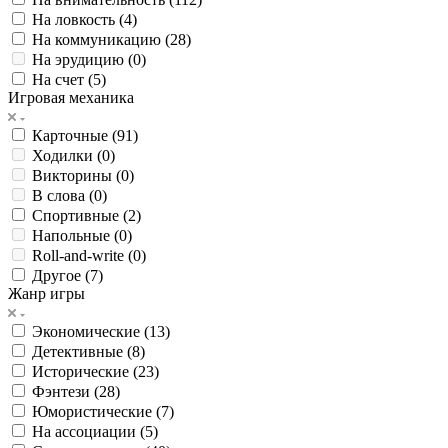
На ловкость (
4
)
На коммуникацию (
28
)
На эрудицию (
0
)
На счет (
5
)
Игровая механика
Карточные (
91
)
Ходилки (
0
)
Викторины (
0
)
В слова (
0
)
Спортивные (
2
)
Напольные (
0
)
Roll-and-write (
0
)
Другое (
7
)
Жанр игры
Экономические (
13
)
Детективные (
8
)
Исторические (
23
)
Фэнтези (
28
)
Юмористические (
7
)
На ассоциации (
5
)